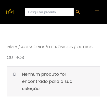
Ir
Search Button
Search
para
for:
o
conteúdo
Início
/
ACESSÓRIOS/ELETRÔNICOS
/ OUTROS
OUTROS
Nenhum produto foi
encontrado para a sua
seleção.