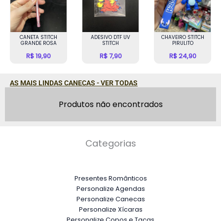
R$ 219,90.
R$ 189
ADESIVO DTF UV
CHAVEIRO STITCH
PELÚCIA STITCH COM
STITCH
PIRULITO
PATINHO
R$
7,90
R$
24,90
R$
219,90
R$
189,90
AS MAIS LINDAS CANECAS - VER TODAS
Produtos não encontrados
Categorias
Presentes Românticos
Personalize Agendas
Personalize Canecas
Personalize Xícaras