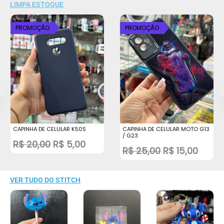
LIMPA ESTOQUE
O
O
O
O
o
preço
preço
preço
preço
PROMOÇÃO
PROMOÇÃO
l
original
atual
original
atual
era:
é:
era:
é:
,00.
R$ 20,00.
R$ 5,00.
R$ 25,00.
R$ 15,
CAPINHA DE CELULAR K50S
CAPINHA DE CELULAR MOTO G13
/ G23
R$
20,00
R$
5,00
R$
25,00
R$
15,00
VER TUDO DO STITCH
O
O
preço
preço
Sale!
original
atual
era:
é: