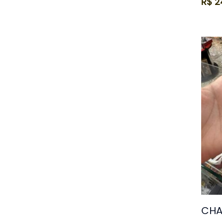
R$
2
CHA