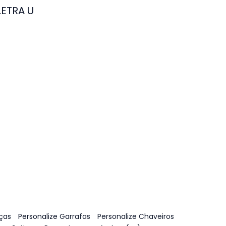
LETRA U
ças
Personalize Garrafas
Personalize Chaveiros