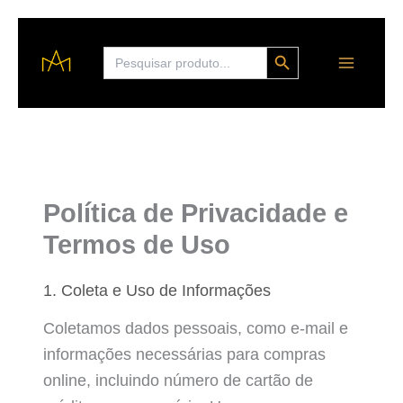
Ir
Search Button
Search
para
for:
o
conteúdo
Política de Privacidade e
Termos de Uso
1. Coleta e Uso de Informações
Coletamos dados pessoais, como e-mail e
informações necessárias para compras
online, incluindo número de cartão de