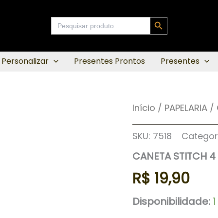
Search Button
Search
for:
 Personalizar
Presentes Prontos
Presentes
CANETA
Início
/
PAPELARIA
/
STITCH
4
CORES
SKU:
7518
Categor
quantidade
CANETA STITCH 4
R$
19,90
Disponibilidade: