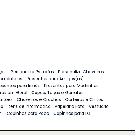
ças
Personalize Garrafas
Personalize Chaveiros
Românticos
Presentes para Amigos(as)
esentes para Irmãs
Presentes para Madrinhas
vros em Geral
Copos, Taças e Garrafas
artões
Chaveiros e Crachás
Carteiras e Cintos
ão
Itens de Informática
Papelaria Fofa
Vestuário
i
Capinhas para Poco
Capinhas para LG