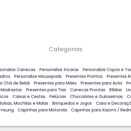
Categorias
sonalize Canecas
Personalize Xícaras
Personalize Copos e Ta
adros
Personalize Mousepads
Presentes Prontos
Presentes 
ra Chá de Bebê
Presentes para Mães
Presentes para Avós
Pr
 Madrastas
Presentes para Tias
Canecas Prontas
Bíblias
Li
icos
Caixas e Cestas
Pelúcias
Chocolates e Guloseimas
C
Bolsas, Mochilas e Malas
Brinquedos e Jogos
Casa e Decoraç
amsung
Capinhas para Motorola
Capinhas para Xiaomi / Redm