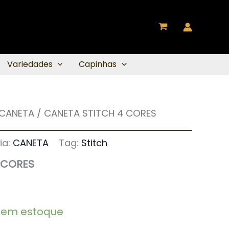
Variedades
Capinhas
CANETA
/ CANETA STITCH 4 CORES
ia:
CANETA
Tag:
Stitch
 CORES
1 em estoque