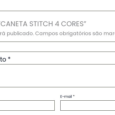
r “CANETA STITCH 4 CORES”
rá publicado.
Campos obrigatórios são ma
uto
*
E-mail
*