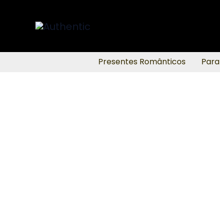
Ir
para
o
conteúdo
Presentes Românticos
Para