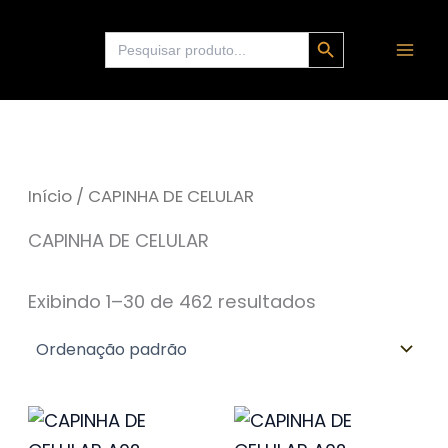
Ir
Search Button
Search
para
for:
o
conteúdo
Início
/ CAPINHA DE CELULAR
CAPINHA DE CELULAR
Exibindo 1–30 de 462 resultados