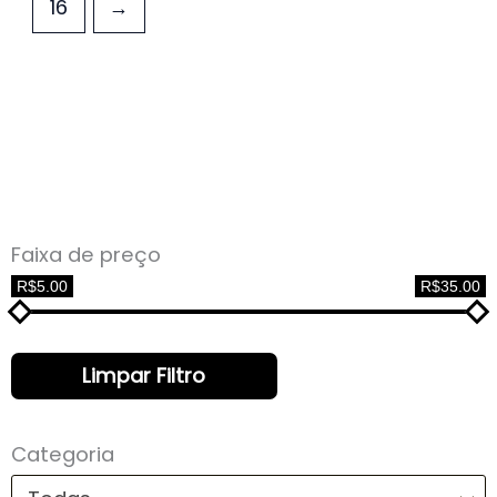
16
→
Faixa de preço
R$5.00
R$35.00
Limpar Filtro
Categoria