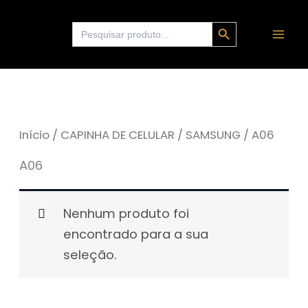
Ir
Search Button
Search
para
for:
o
conteúdo
Início
/
CAPINHA DE CELULAR
/
SAMSUNG
/ A06
A06
Nenhum produto foi
encontrado para a sua
seleção.