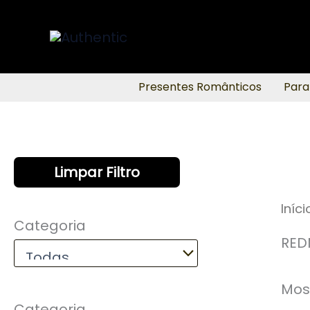
Ir
para
o
conteúdo
Presentes Românticos
Para
Limpar Filtro
Iníci
Categoria
RED
Mos
Categoria