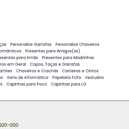
ças
Personalize Garrafas
Personalize Chaveiros
Românticos
Presentes para Amigos(as)
esentes para Irmãs
Presentes para Madrinhas
vros em Geral
Copos, Taças e Garrafas
artões
Chaveiros e Crachás
Carteiras e Cintos
ão
Itens de Informática
Papelaria Fofa
Vestuário
i
Capinhas para Poco
Capinhas para LG
5920-000