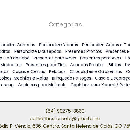
Categorias
sonalize Canecas
Personalize Xícaras
Personalize Copos e Ta
adros
Personalize Mousepads
Presentes Prontos
Presentes 
ra Chá de Bebê
Presentes para Mães
Presentes para Avós
Pr
 Madrastas
Presentes para Tias
Canecas Prontas
Bíblias
Li
icos
Caixas e Cestas
Pelúcias
Chocolates e Guloseimas
C
Bolsas, Mochilas e Malas
Brinquedos e Jogos
Casa e Decoraç
amsung
Capinhas para Motorola
Capinhas para Xiaomi / Redm
(64) 99275-3830
authenticstoreofc@gmail.com
ódio P. Vêncio, 636, Centro, Santa Helena de Goiás, GO 7