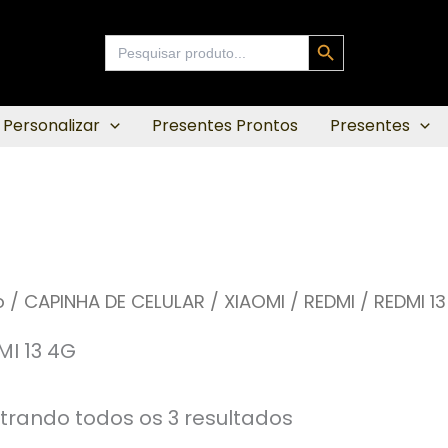
Search Button
Search
for:
 Personalizar
Presentes Prontos
Presentes
o
/
CAPINHA DE CELULAR
/
XIAOMI / REDMI
/ REDMI 1
MI 13 4G
trando todos os 3 resultados