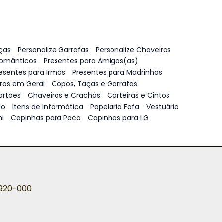
ças
Personalize Garrafas
Personalize Chaveiros
Românticos
Presentes para Amigos(as)
esentes para Irmãs
Presentes para Madrinhas
vros em Geral
Copos, Taças e Garrafas
artões
Chaveiros e Crachás
Carteiras e Cintos
ão
Itens de Informática
Papelaria Fofa
Vestuário
i
Capinhas para Poco
Capinhas para LG
5920-000