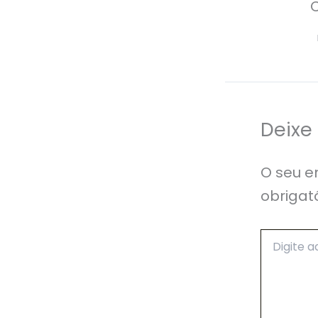
Deixe
O seu e
obrigat
Digite
aqui...