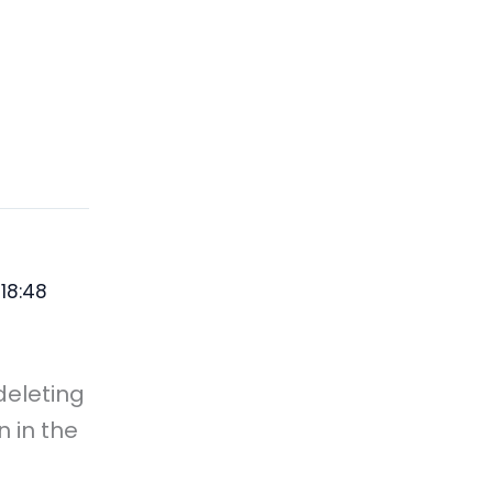
18:48
deleting
 in the