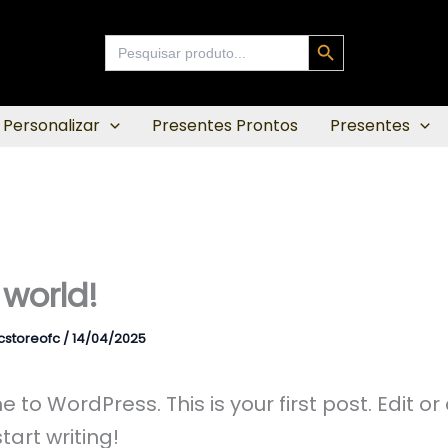
Search Button
Search
for:
 Personalizar
Presentes Prontos
Presentes
 world!
cstoreofc
/
14/04/2025
to WordPress. This is your first post. Edit or
start writing!