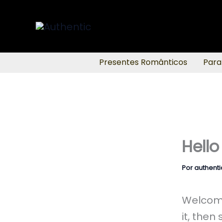
Ir
para
o
conteúdo
Presentes Românticos
Para
Hello
Por
authenti
Welcome 
it, then 