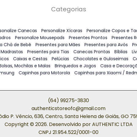
Categorias
sonalize Canecas
Personalize Xícaras
Personalize Copos e Ta
adros
Personalize Mousepads
Presentes Prontos
Presentes 
ra Chá de Bebê
Presentes para Mães
Presentes para Avós
Pr
 Madrastas
Presentes para Tias
Canecas Prontas
Bíblias
Li
icos
Caixas e Cestas
Pelúcias
Chocolates e Guloseimas
C
Bolsas, Mochilas e Malas
Brinquedos e Jogos
Casa e Decoraç
amsung
Capinhas para Motorola
Capinhas para Xiaomi / Redm
(64) 99275-3830
authenticstoreofc@gmail.com
ódio P. Vêncio, 636, Centro, Santa Helena de Goiás, GO 7
Copyright © 2026. Desenvolvido por AUTHENTIC LTDA
CNPJ 21.954.522/0001-00