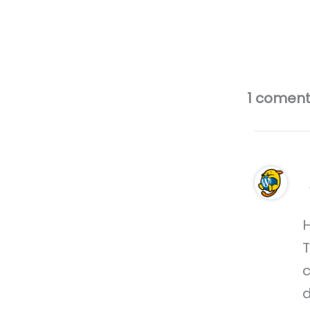
1 coment
H
T
c