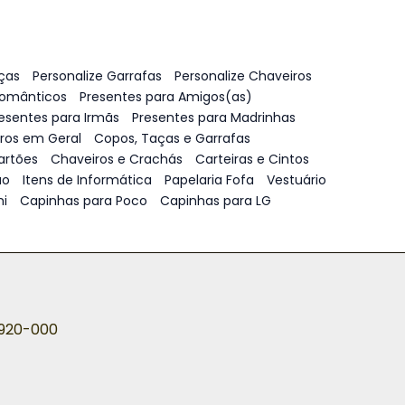
ças
Personalize Garrafas
Personalize Chaveiros
Românticos
Presentes para Amigos(as)
esentes para Irmãs
Presentes para Madrinhas
vros em Geral
Copos, Taças e Garrafas
artões
Chaveiros e Crachás
Carteiras e Cintos
ão
Itens de Informática
Papelaria Fofa
Vestuário
i
Capinhas para Poco
Capinhas para LG
5920-000