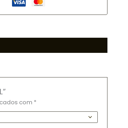
L”
rcados com
*