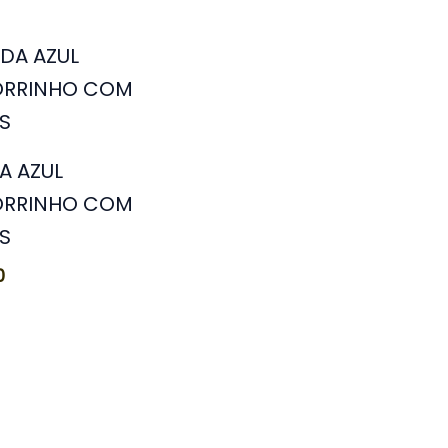
A AZUL
RRINHO COM
S
0