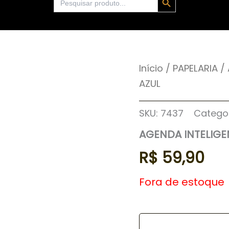
for:
Início
/
PAPELARIA
/
AZUL
SKU:
7437
Catego
AGENDA INTELIGE
R$
59,90
Fora de estoque