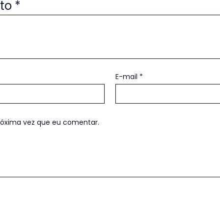
uto
*
E-mail
*
róxima vez que eu comentar.