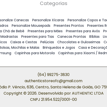
Categorias
sonalize Canecas
Personalize Xícaras
Personalize Copos e Ta
adros
Personalize Mousepads
Presentes Prontos
Presentes 
ra Chá de Bebê
Presentes para Mães
Presentes para Avós
Pr
 Madrastas
Presentes para Tias
Canecas Prontas
Bíblias
Li
icos
Caixas e Cestas
Pelúcias
Chocolates e Guloseimas
C
Bolsas, Mochilas e Malas
Brinquedos e Jogos
Casa e Decoraç
amsung
Capinhas para Motorola
Capinhas para Xiaomi / Redm
(64) 99275-3830
authenticstoreofc@gmail.com
ódio P. Vêncio, 636, Centro, Santa Helena de Goiás, GO 7
Copyright © 2026. Desenvolvido por AUTHENTIC LTDA
CNPJ 21.954.522/0001-00