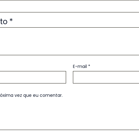
uto
*
E-mail
*
róxima vez que eu comentar.