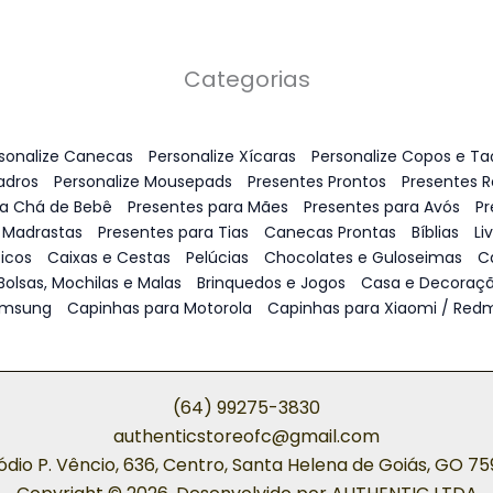
Categorias
sonalize Canecas
Personalize Xícaras
Personalize Copos e Ta
adros
Personalize Mousepads
Presentes Prontos
Presentes 
ra Chá de Bebê
Presentes para Mães
Presentes para Avós
Pr
 Madrastas
Presentes para Tias
Canecas Prontas
Bíblias
Li
icos
Caixas e Cestas
Pelúcias
Chocolates e Guloseimas
C
Bolsas, Mochilas e Malas
Brinquedos e Jogos
Casa e Decoraç
amsung
Capinhas para Motorola
Capinhas para Xiaomi / Redm
(64) 99275-3830
authenticstoreofc@gmail.com
ódio P. Vêncio, 636, Centro, Santa Helena de Goiás, GO 7