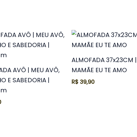
ALMOFADA 37x23CM |
DA AVÔ | MEU AVÔ,
MAMÃE EU TE AMO
O E SABEDORIA |
R$
39,90
cm
0