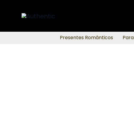
Ir
para
o
conteúdo
Presentes Românticos
Para