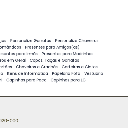
ças
Personalize Garrafas
Personalize Chaveiros
Românticos
Presentes para Amigos(as)
esentes para Irmãs
Presentes para Madrinhas
vros em Geral
Copos, Taças e Garrafas
artões
Chaveiros e Crachás
Carteiras e Cintos
ão
Itens de Informática
Papelaria Fofa
Vestuário
i
Capinhas para Poco
Capinhas para LG
5920-000