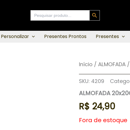
Search Button
Search
for:
 Personalizar
Presentes Prontos
Presentes
Início
/
ALMOFADA
/
SKU:
4209
Catego
ALMOFADA 20x20
R$
24,90
Fora de estoque