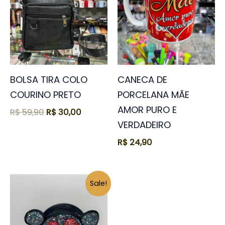
BOLSA TIRA COLO
CANECA DE
COURINO PRETO
PORCELANA MÃE
AMOR PURO E
R$
59,90
R$
30,00
VERDADEIRO
R$
24,90
O
O
Sale!
preço
preço
original
atual
era:
é:
R$ 49,90.
R$ 30,00.