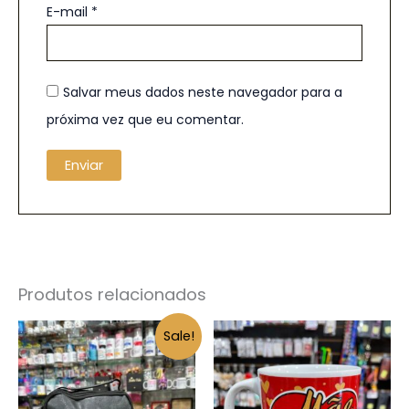
E-mail
*
Salvar meus dados neste navegador para a
próxima vez que eu comentar.
Produtos relacionados
O
O
Sale!
preço
preço
original
atual
era:
é:
R$ 59,90.
R$ 30,00.