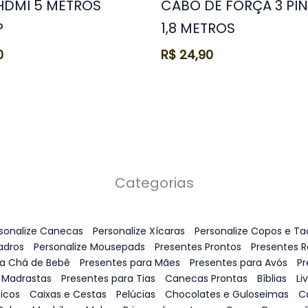
HDMI 5 METROS
CABO DE FORÇA 3 PI
P
1,8 METROS
0
R$
24,90
Categorias
sonalize Canecas
Personalize Xícaras
Personalize Copos e Ta
adros
Personalize Mousepads
Presentes Prontos
Presentes 
ra Chá de Bebê
Presentes para Mães
Presentes para Avós
Pr
 Madrastas
Presentes para Tias
Canecas Prontas
Bíblias
Li
icos
Caixas e Cestas
Pelúcias
Chocolates e Guloseimas
C