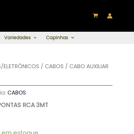
Variedades
Capinhas
/ELETRÔNICOS
/
CABOS
/ CABO AUXILIAR
ia:
CABOS
 PONTAS RCA 3MT
3 em estoque