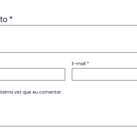
uto
*
E-mail
*
róxima vez que eu comentar.