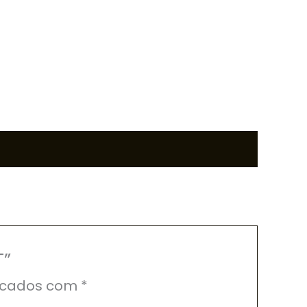
T”
rcados com
*