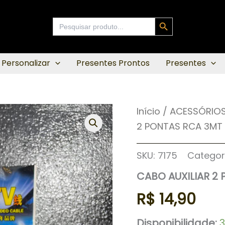
Search Button
Search
for:
 Personalizar
Presentes Prontos
Presentes
CABO
Início
/
ACESSÓRIOS
AUXILIAR
2 PONTAS RCA 3MT
2
PONTAS
RCA
SKU:
7175
Categor
3MT
quantidade
CABO AUXILIAR 2
R$
14,90
Disponibilidade: