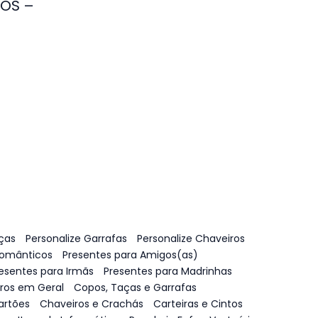
NOS –
ças
Personalize Garrafas
Personalize Chaveiros
Românticos
Presentes para Amigos(as)
esentes para Irmãs
Presentes para Madrinhas
vros em Geral
Copos, Taças e Garrafas
artões
Chaveiros e Crachás
Carteiras e Cintos