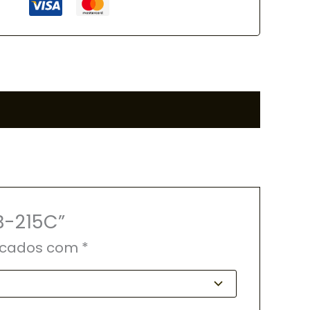
B-215C”
rcados com
*