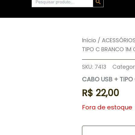
for:
Início
/
ACESSÓRIOS
TIPO C BRANCO 1M 
SKU:
7413
Categor
CABO USB + TIPO
R$
22,00
Fora de estoque