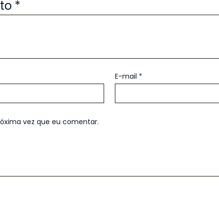
uto
*
E-mail
*
róxima vez que eu comentar.