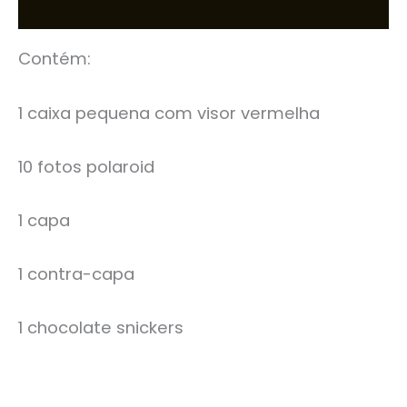
Avaliações (0)
Contém:
1 caixa pequena com visor vermelha
10 fotos polaroid
1 capa
1 contra-capa
1 chocolate snickers