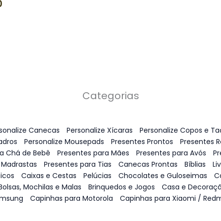
0
Categorias
sonalize Canecas
Personalize Xícaras
Personalize Copos e Ta
adros
Personalize Mousepads
Presentes Prontos
Presentes 
ra Chá de Bebê
Presentes para Mães
Presentes para Avós
Pr
 Madrastas
Presentes para Tias
Canecas Prontas
Bíblias
Li
icos
Caixas e Cestas
Pelúcias
Chocolates e Guloseimas
C
Bolsas, Mochilas e Malas
Brinquedos e Jogos
Casa e Decoraç
amsung
Capinhas para Motorola
Capinhas para Xiaomi / Redm