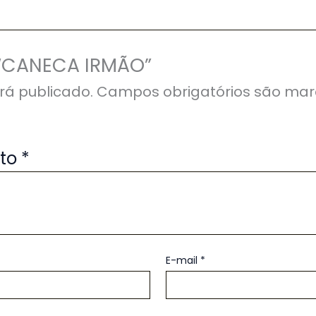
r “CANECA IRMÃO”
rá publicado.
Campos obrigatórios são ma
uto
*
E-mail
*