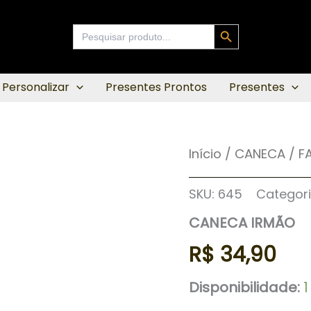
Search Button
Search
for:
 Personalizar
Presentes Prontos
Presentes
CANECA
Início
/
CANECA
/
F
IRMÃO
quantidade
SKU:
645
Categor
CANECA IRMÃO
R$
34,90
Disponibilidade: