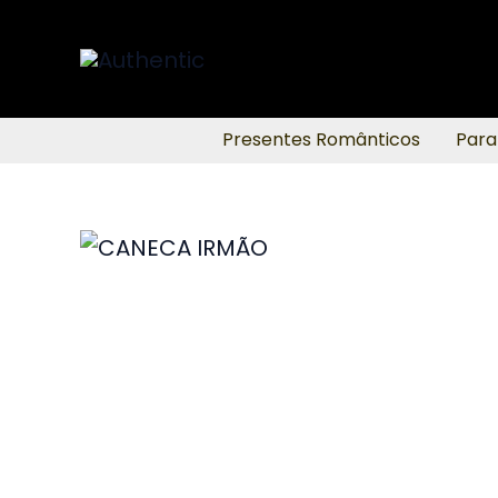
Ir
para
o
conteúdo
Presentes Românticos
Para