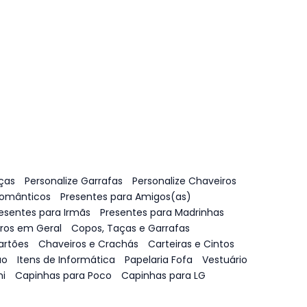
ças
Personalize Garrafas
Personalize Chaveiros
Românticos
Presentes para Amigos(as)
esentes para Irmãs
Presentes para Madrinhas
vros em Geral
Copos, Taças e Garrafas
artões
Chaveiros e Crachás
Carteiras e Cintos
ão
Itens de Informática
Papelaria Fofa
Vestuário
i
Capinhas para Poco
Capinhas para LG