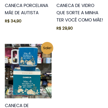
CANECA PORCELANA
CANECA DE VIDRO
MÃE DE AUTISTA
QUE SORTE A MINHA
TER VOCÊ COMO MÃE!
R$
34,90
R$
29,90
O
O
Sale!
preço
preço
original
atual
era:
é:
R$ 59,90.
R$ 34,90.
CANECA DE