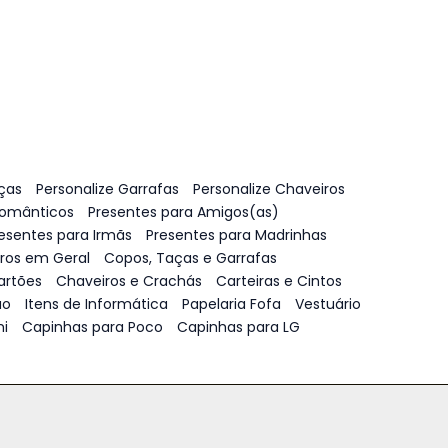
ças
Personalize Garrafas
Personalize Chaveiros
Românticos
Presentes para Amigos(as)
esentes para Irmãs
Presentes para Madrinhas
vros em Geral
Copos, Taças e Garrafas
artões
Chaveiros e Crachás
Carteiras e Cintos
ão
Itens de Informática
Papelaria Fofa
Vestuário
i
Capinhas para Poco
Capinhas para LG