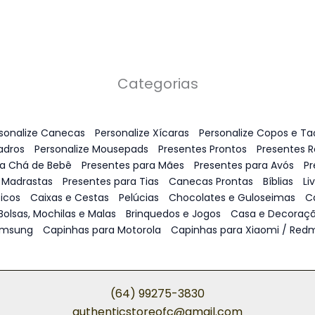
Categorias
sonalize Canecas
Personalize Xícaras
Personalize Copos e Ta
adros
Personalize Mousepads
Presentes Prontos
Presentes 
ra Chá de Bebê
Presentes para Mães
Presentes para Avós
Pr
 Madrastas
Presentes para Tias
Canecas Prontas
Bíblias
Li
icos
Caixas e Cestas
Pelúcias
Chocolates e Guloseimas
C
Bolsas, Mochilas e Malas
Brinquedos e Jogos
Casa e Decoraç
amsung
Capinhas para Motorola
Capinhas para Xiaomi / Redm
(64) 99275-3830
authenticstoreofc@gmail.com