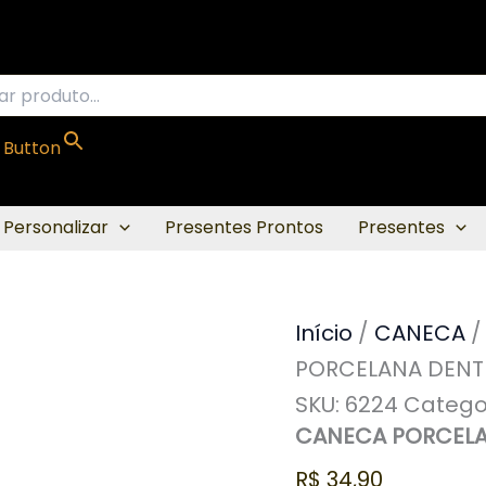
CANECA
PORCELANA
DENTISTA
quantidade
 Button
 Personalizar
Presentes Prontos
Presentes
Início
/
CANECA
PORCELANA DENT
SKU:
6224
Catego
CANECA PORCELA
R$
34,90