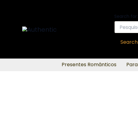
Ir
para
Search for:
o
conteúdo
Search
Presentes Românticos
Para