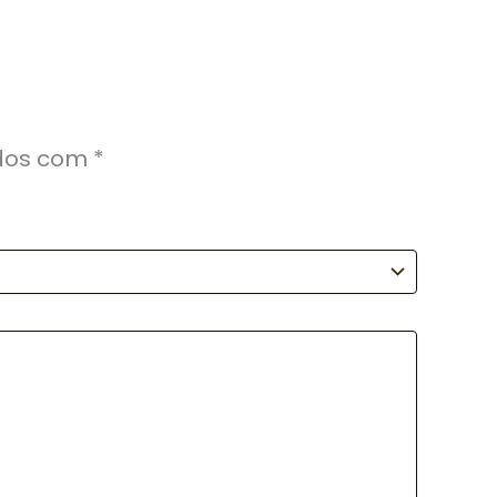
ados com
*