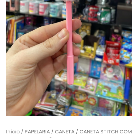
Início
/
PAPELARIA
/
CANETA
/ CANETA STITCH COM