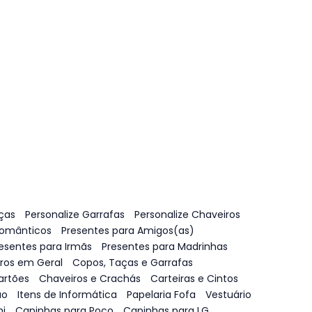
ças
Personalize Garrafas
Personalize Chaveiros
Românticos
Presentes para Amigos(as)
esentes para Irmãs
Presentes para Madrinhas
vros em Geral
Copos, Taças e Garrafas
artões
Chaveiros e Crachás
Carteiras e Cintos
ão
Itens de Informática
Papelaria Fofa
Vestuário
i
Capinhas para Poco
Capinhas para LG