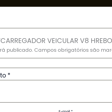
ar “CARREGADOR VEICULAR V8 HREB
rá publicado.
Campos obrigatórios são ma
uto
*
E-mail
*