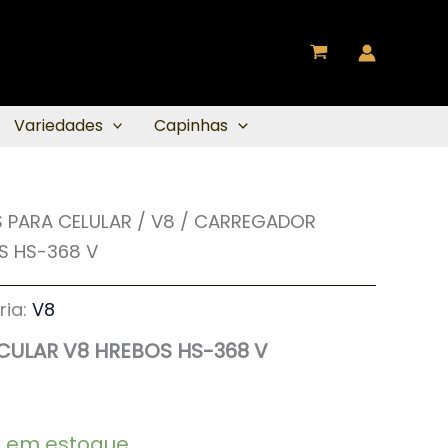
Variedades
Capinhas
 PARA CELULAR
/
V8
/ CARREGADOR
S HS-368 V
ria:
V8
ULAR V8 HREBOS HS-368 V
2 em estoque