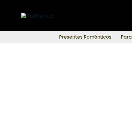
Ir
para
o
conteúdo
Presentes Românticos
Para