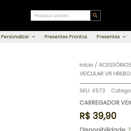
Search Button
Search
for:
 Personalizar
Presentes Prontos
Presentes
CARREGADOR
Início
/
ACESSÓRIOS
VEICULAR
VEICULAR V8 HREBO
V8
HREBOS
HS-
SKU:
4573
Catego
368
V
CARREGADOR VEIC
quantidade
R$
39,90
Disponibilidade: