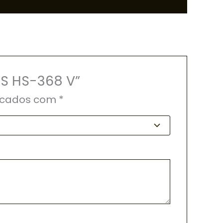
OS HS-368 V”
rcados com
*