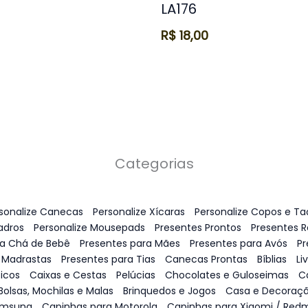
LA176
R$
18,00
Categorias
sonalize Canecas
Personalize Xícaras
Personalize Copos e Ta
adros
Personalize Mousepads
Presentes Prontos
Presentes 
ra Chá de Bebê
Presentes para Mães
Presentes para Avós
Pr
 Madrastas
Presentes para Tias
Canecas Prontas
Bíblias
Li
icos
Caixas e Cestas
Pelúcias
Chocolates e Guloseimas
C
Bolsas, Mochilas e Malas
Brinquedos e Jogos
Casa e Decoraç
amsung
Capinhas para Motorola
Capinhas para Xiaomi / Redm