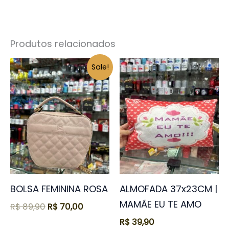
Produtos relacionados
O
O
Sale!
preço
preço
original
atual
era:
é:
R$ 89,90.
R$ 70,00.
BOLSA FEMININA ROSA
ALMOFADA 37x23CM |
MAMÃE EU TE AMO
R$
89,90
R$
70,00
R$
39,90