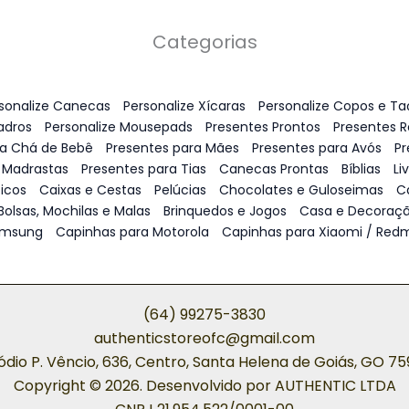
Categorias
sonalize Canecas
Personalize Xícaras
Personalize Copos e Ta
adros
Personalize Mousepads
Presentes Prontos
Presentes 
ra Chá de Bebê
Presentes para Mães
Presentes para Avós
Pr
 Madrastas
Presentes para Tias
Canecas Prontas
Bíblias
Li
icos
Caixas e Cestas
Pelúcias
Chocolates e Guloseimas
C
Bolsas, Mochilas e Malas
Brinquedos e Jogos
Casa e Decoraç
amsung
Capinhas para Motorola
Capinhas para Xiaomi / Redm
(64) 99275-3830
authenticstoreofc@gmail.com
ódio P. Vêncio, 636, Centro, Santa Helena de Goiás, GO 7
Copyright © 2026. Desenvolvido por AUTHENTIC LTDA