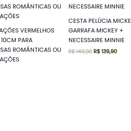
era:
é:
R$ 149,90.
R$ 13
CESTA PELÚCIA MICKE
RAÇÕES VERMELHOS
GARRAFA MICKEY +
 10CM PARA
NECESSAIRE MINNIE
ESAS ROMÂNTICAS OU
R$
149,90
R$
139,90
AÇÕES