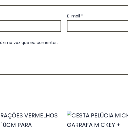
E-mail
*
róxima vez que eu comentar.
O
O
preço
preç
original
atual