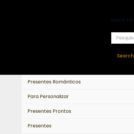
Ir
para
Search for:
o
conteúdo
Search
Presentes Românticos
Para Personalizar
Presentes Prontos
Presentes