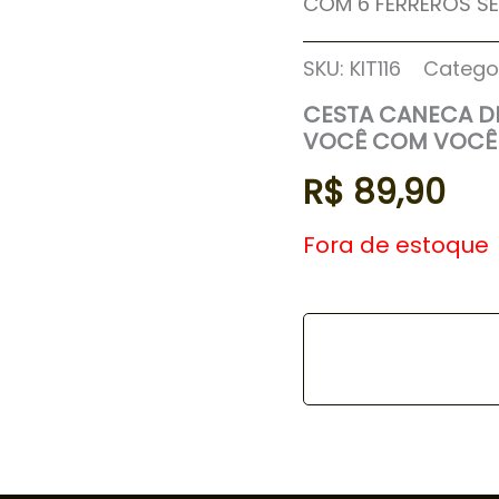
COM 6 FERREROS S
SKU:
KIT116
Catego
CESTA CANECA D
VOCÊ COM VOCÊ
R$
89,90
Fora de estoque