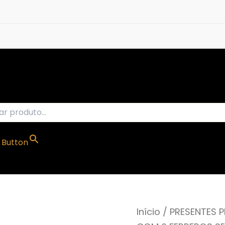
 Button
Início
/
PRESENTES 