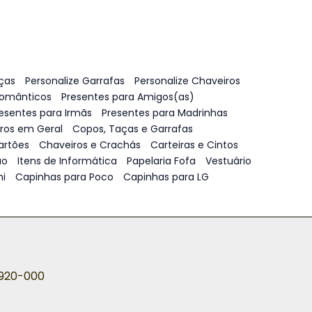
ças
Personalize Garrafas
Personalize Chaveiros
Românticos
Presentes para Amigos(as)
esentes para Irmãs
Presentes para Madrinhas
vros em Geral
Copos, Taças e Garrafas
artões
Chaveiros e Crachás
Carteiras e Cintos
ão
Itens de Informática
Papelaria Fofa
Vestuário
i
Capinhas para Poco
Capinhas para LG
5920-000