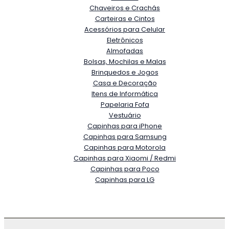
Chaveiros e Crachás
Carteiras e Cintos
Acessórios para Celular
Eletrônicos
Almofadas
Bolsas, Mochilas e Malas
Brinquedos e Jogos
Casa e Decoração
Itens de Informática
Papelaria Fofa
Vestuário
Capinhas para iPhone
Capinhas para Samsung
Capinhas para Motorola
Capinhas para Xiaomi / Redmi
Capinhas para Poco
Capinhas para LG