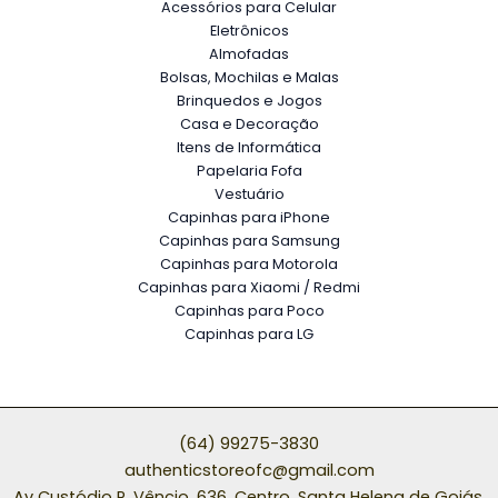
Acessórios para Celular
Eletrônicos
Almofadas
Bolsas, Mochilas e Malas
Brinquedos e Jogos
Casa e Decoração
Itens de Informática
Papelaria Fofa
Vestuário
Capinhas para iPhone
Capinhas para Samsung
Capinhas para Motorola
Capinhas para Xiaomi / Redmi
Capinhas para Poco
Capinhas para LG
(64) 99275-3830
authenticstoreofc@gmail.com
Av Custódio P. Vêncio, 636, Centro, Santa Helena de Goiás,