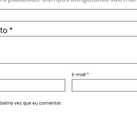
uto
*
E-mail
*
róxima vez que eu comentar.