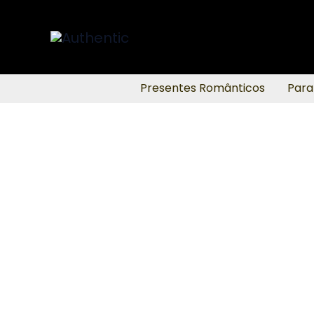
Ir
para
o
conteúdo
Presentes Românticos
Para