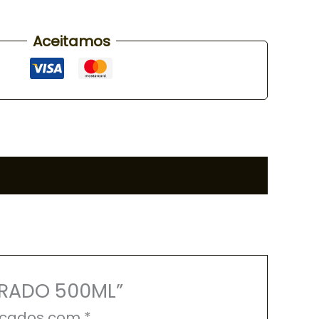
Aceitamos
URADO 500ML”
rcados com
*