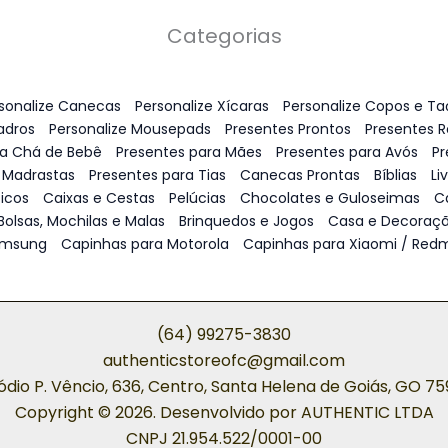
Categorias
sonalize Canecas
Personalize Xícaras
Personalize Copos e Ta
adros
Personalize Mousepads
Presentes Prontos
Presentes 
ra Chá de Bebê
Presentes para Mães
Presentes para Avós
Pr
 Madrastas
Presentes para Tias
Canecas Prontas
Bíblias
Li
icos
Caixas e Cestas
Pelúcias
Chocolates e Guloseimas
C
Bolsas, Mochilas e Malas
Brinquedos e Jogos
Casa e Decoraç
amsung
Capinhas para Motorola
Capinhas para Xiaomi / Redm
(64) 99275-3830
authenticstoreofc@gmail.com
ódio P. Vêncio, 636, Centro, Santa Helena de Goiás, GO 7
Copyright © 2026. Desenvolvido por AUTHENTIC LTDA
CNPJ 21.954.522/0001-00