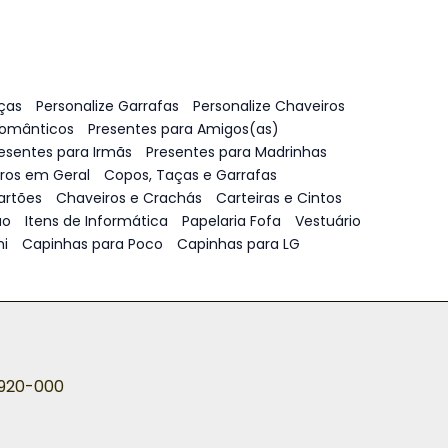
ças
Personalize Garrafas
Personalize Chaveiros
Românticos
Presentes para Amigos(as)
esentes para Irmãs
Presentes para Madrinhas
vros em Geral
Copos, Taças e Garrafas
artões
Chaveiros e Crachás
Carteiras e Cintos
ão
Itens de Informática
Papelaria Fofa
Vestuário
i
Capinhas para Poco
Capinhas para LG
5920-000