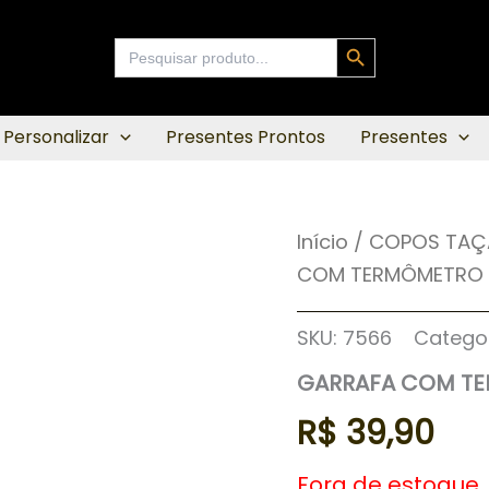
Search Button
Search
for:
 Personalizar
Presentes Prontos
Presentes
Início
/
COPOS TAÇ
COM TERMÔMETRO 
SKU:
7566
Catego
GARRAFA COM T
R$
39,90
Fora de estoque