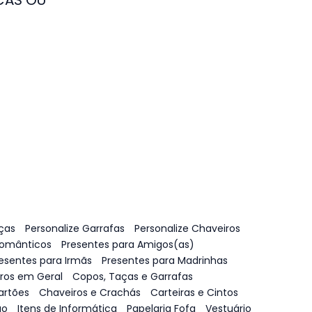
ças
Personalize Garrafas
Personalize Chaveiros
Românticos
Presentes para Amigos(as)
esentes para Irmãs
Presentes para Madrinhas
vros em Geral
Copos, Taças e Garrafas
artões
Chaveiros e Crachás
Carteiras e Cintos
ão
Itens de Informática
Papelaria Fofa
Vestuário