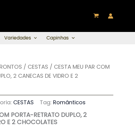
Variedades
Capinhas
PRONTOS
/
CESTAS
/ CESTA MEU PAR COM
LO, 2 CANECAS DE VIDRO E 2
oria:
CESTAS
Tag:
Românticos
OM PORTA-RETRATO DUPLO, 2
RO E 2 CHOCOLATES