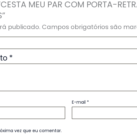
ar “CESTA MEU PAR COM PORTA-RET
S”
rá publicado.
Campos obrigatórios são ma
uto
*
E-mail
*
róxima vez que eu comentar.