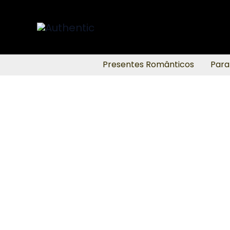
Ir
para
o
conteúdo
Presentes Românticos
Para