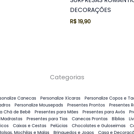
DECORAÇÕES
R$
19,90
Categorias
sonalize Canecas
Personalize Xícaras
Personalize Copos e Ta
adros
Personalize Mousepads
Presentes Prontos
Presentes 
ra Chá de Bebê
Presentes para Mães
Presentes para Avós
Pr
 Madrastas
Presentes para Tias
Canecas Prontas
Bíblias
Li
icos
Caixas e Cestas
Pelúcias
Chocolates e Guloseimas
C
Bolsas, Mochilas e Malas
Brinquedos e Jogos
Casa e Decoraç