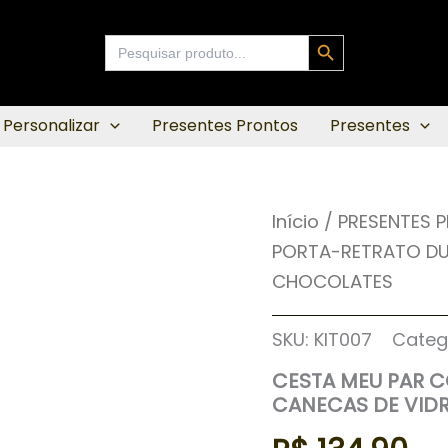
Search Button
Search
for:
 Personalizar
Presentes Prontos
Presentes
Início
/
PRESENTES 
PORTA-RETRATO DUP
CHOCOLATES
SKU:
KIT007
Categ
CESTA MEU PAR C
CANECAS DE VID