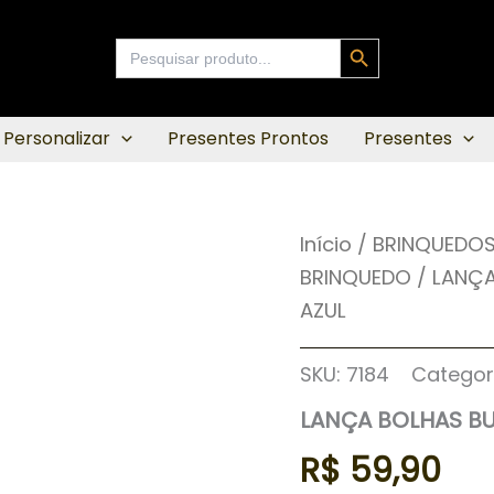
Search Button
Search
for:
 Personalizar
Presentes Prontos
Presentes
Início
/
BRINQUEDOS
BRINQUEDO
/ LANÇA
AZUL
SKU:
7184
Categor
LANÇA BOLHAS BU
R$
59,90