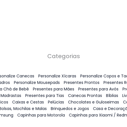
Categorias
sonalize Canecas
Personalize Xícaras
Personalize Copos e Ta
adros
Personalize Mousepads
Presentes Prontos
Presentes 
ra Chá de Bebê
Presentes para Mães
Presentes para Avós
Pr
 Madrastas
Presentes para Tias
Canecas Prontas
Bíblias
Li
icos
Caixas e Cestas
Pelúcias
Chocolates e Guloseimas
C
Bolsas, Mochilas e Malas
Brinquedos e Jogos
Casa e Decoraç
amsung
Capinhas para Motorola
Capinhas para Xiaomi / Redm