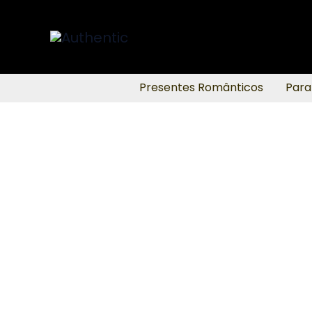
Ir
para
o
conteúdo
Presentes Românticos
Para