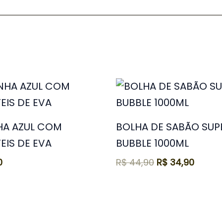
O
O
preço
preço
original
atual
era:
é:
HA AZUL COM
BOLHA DE SABÃO SUP
R$ 44,90.
R$ 34,
EIS DE EVA
BUBBLE 1000ML
0
R$
44,90
R$
34,90