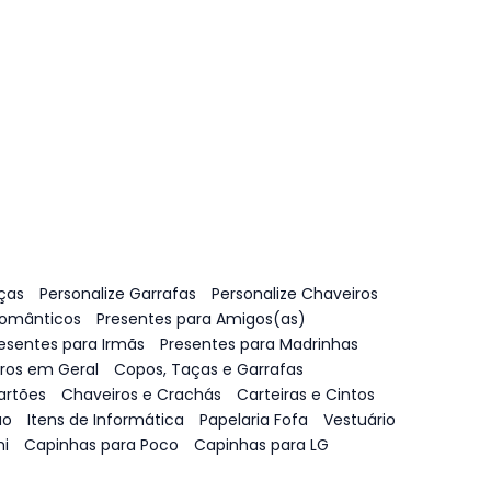
ças
Personalize Garrafas
Personalize Chaveiros
Românticos
Presentes para Amigos(as)
esentes para Irmãs
Presentes para Madrinhas
vros em Geral
Copos, Taças e Garrafas
artões
Chaveiros e Crachás
Carteiras e Cintos
ão
Itens de Informática
Papelaria Fofa
Vestuário
i
Capinhas para Poco
Capinhas para LG