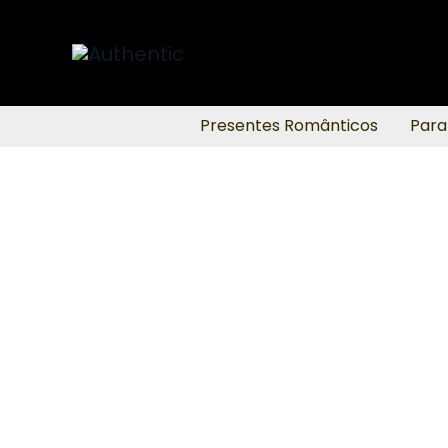
Ir
para
o
conteúdo
Presentes Românticos
Para