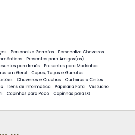
ças
Personalize Garrafas
Personalize Chaveiros
Românticos
Presentes para Amigos(as)
esentes para Irmãs
Presentes para Madrinhas
vros em Geral
Copos, Taças e Garrafas
artões
Chaveiros e Crachás
Carteiras e Cintos
ão
Itens de Informática
Papelaria Fofa
Vestuário
i
Capinhas para Poco
Capinhas para LG