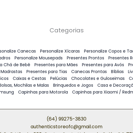
Categorias
sonalize Canecas
Personalize Xícaras
Personalize Copos e Ta
adros
Personalize Mousepads
Presentes Prontos
Presentes 
ra Chá de Bebê
Presentes para Mães
Presentes para Avós
Pr
 Madrastas
Presentes para Tias
Canecas Prontas
Bíblias
Li
icos
Caixas e Cestas
Pelúcias
Chocolates e Guloseimas
C
Bolsas, Mochilas e Malas
Brinquedos e Jogos
Casa e Decoraç
amsung
Capinhas para Motorola
Capinhas para Xiaomi / Redm
(64) 99275-3830
authenticstoreofc@gmail.com