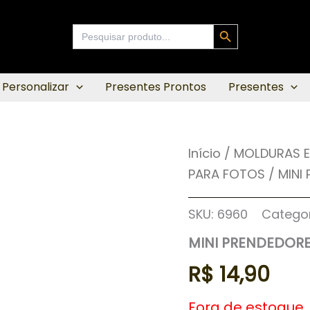
Search Button
Search
for:
 Personalizar
Presentes Prontos
Presentes
Início
/
MOLDURAS E
PARA FOTOS
/ MINI
SKU:
6960
Categor
MINI PRENDEDOR
R$
14,90
Fora de estoque