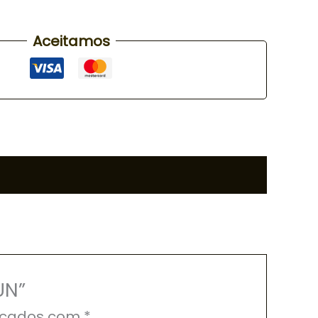
Aceitamos
UN”
rcados com
*