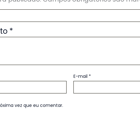
uto
*
E-mail
*
róxima vez que eu comentar.