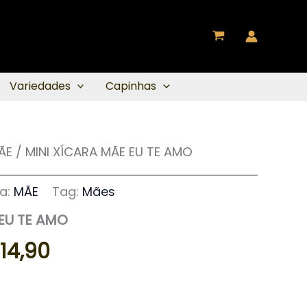
Variedades
Capinhas
ÃE
/ MINI XÍCARA MÃE EU TE AMO
O
eço
preço
a:
MÃE
Tag:
Mães
EU TE AMO
ginal
atual
14,90
:
é:
22,00.
R$ 14,90.