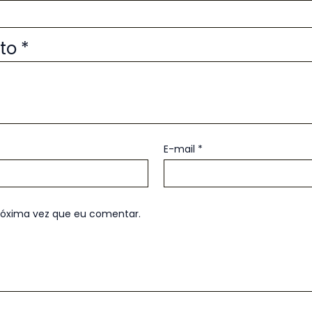
uto
*
E-mail
*
róxima vez que eu comentar.