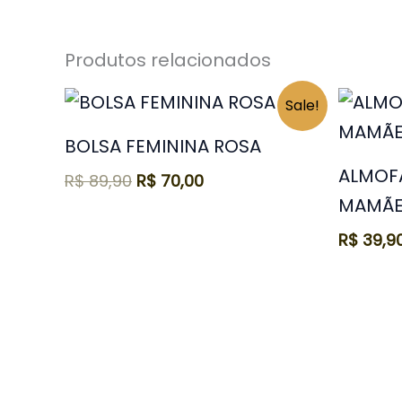
Produtos relacionados
O
O
Sale!
preço
preço
original
atual
BOLSA FEMININA ROSA
era:
é:
ALMOFA
R$ 89,90.
R$ 70,00.
R$
89,90
R$
70,00
MAMÃE
R$
39,9