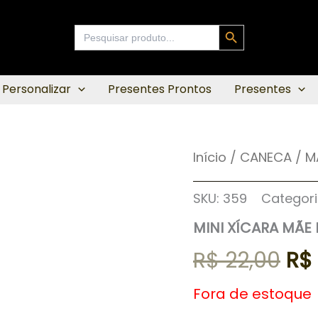
Search Button
Search
for:
 Personalizar
Presentes Prontos
Presentes
Início
/
CANECA
O
/
M
pr
SKU:
359
Categori
MINI XÍCARA MÃE 
ori
R$
22,00
R$
era
Fora de estoque
R$ 