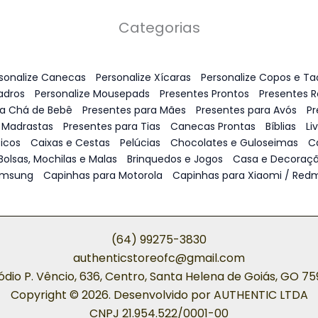
Categorias
sonalize Canecas
Personalize Xícaras
Personalize Copos e Ta
adros
Personalize Mousepads
Presentes Prontos
Presentes 
ra Chá de Bebê
Presentes para Mães
Presentes para Avós
Pr
 Madrastas
Presentes para Tias
Canecas Prontas
Bíblias
Li
icos
Caixas e Cestas
Pelúcias
Chocolates e Guloseimas
C
Bolsas, Mochilas e Malas
Brinquedos e Jogos
Casa e Decoraç
amsung
Capinhas para Motorola
Capinhas para Xiaomi / Redm
(64) 99275-3830
authenticstoreofc@gmail.com
ódio P. Vêncio, 636, Centro, Santa Helena de Goiás, GO 7
Copyright © 2026. Desenvolvido por AUTHENTIC LTDA
CNPJ 21.954.522/0001-00