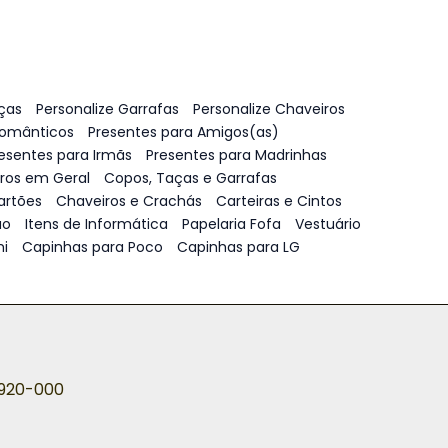
ças
Personalize Garrafas
Personalize Chaveiros
Românticos
Presentes para Amigos(as)
esentes para Irmãs
Presentes para Madrinhas
vros em Geral
Copos, Taças e Garrafas
artões
Chaveiros e Crachás
Carteiras e Cintos
ão
Itens de Informática
Papelaria Fofa
Vestuário
i
Capinhas para Poco
Capinhas para LG
5920-000