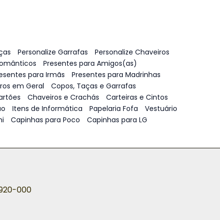
ças
Personalize Garrafas
Personalize Chaveiros
Românticos
Presentes para Amigos(as)
esentes para Irmãs
Presentes para Madrinhas
vros em Geral
Copos, Taças e Garrafas
artões
Chaveiros e Crachás
Carteiras e Cintos
ão
Itens de Informática
Papelaria Fofa
Vestuário
i
Capinhas para Poco
Capinhas para LG
5920-000