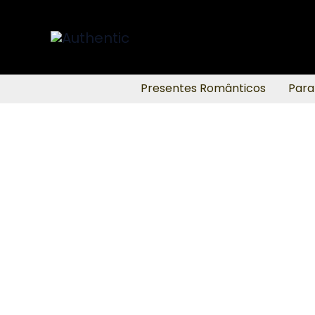
Ir
para
o
conteúdo
Presentes Românticos
Para