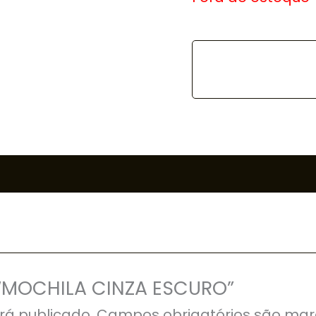
r “MOCHILA CINZA ESCURO”
rá publicado.
Campos obrigatórios são ma