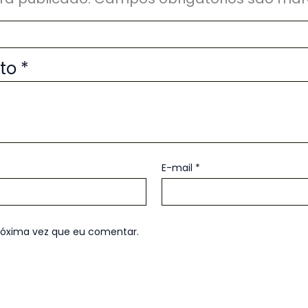
uto
*
E-mail
*
róxima vez que eu comentar.