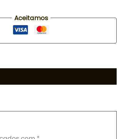
Aceitamos
rcados com
*