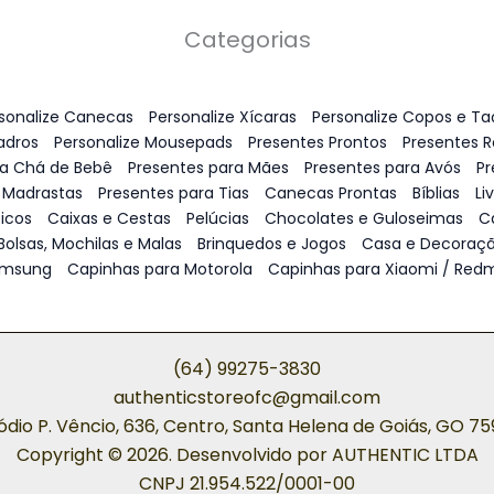
Categorias
sonalize Canecas
Personalize Xícaras
Personalize Copos e Ta
adros
Personalize Mousepads
Presentes Prontos
Presentes 
ra Chá de Bebê
Presentes para Mães
Presentes para Avós
Pr
 Madrastas
Presentes para Tias
Canecas Prontas
Bíblias
Li
icos
Caixas e Cestas
Pelúcias
Chocolates e Guloseimas
C
Bolsas, Mochilas e Malas
Brinquedos e Jogos
Casa e Decoraç
amsung
Capinhas para Motorola
Capinhas para Xiaomi / Redm
(64) 99275-3830
authenticstoreofc@gmail.com
ódio P. Vêncio, 636, Centro, Santa Helena de Goiás, GO 7
Copyright © 2026. Desenvolvido por AUTHENTIC LTDA
CNPJ 21.954.522/0001-00