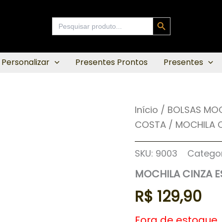
Search Button
Search
for:
 Personalizar
Presentes Prontos
Presentes
Início
/
BOLSAS MOC
COSTA
/ MOCHILA 
SKU:
9003
Categor
MOCHILA CINZA 
R$
129,90
Fora de estoque