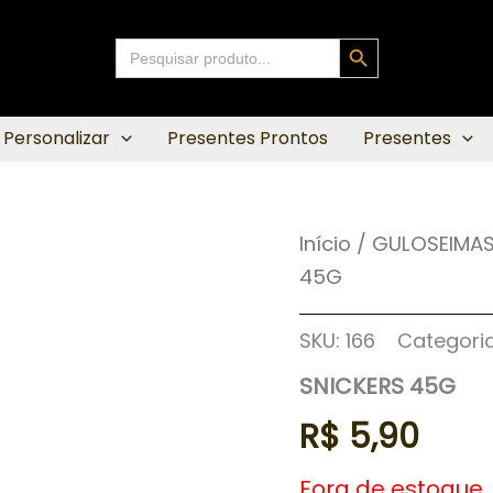
Search Button
Search
for:
 Personalizar
Presentes Prontos
Presentes
Início
/
GULOSEIMA
45G
SKU:
166
Categori
SNICKERS 45G
R$
5,90
Fora de estoque