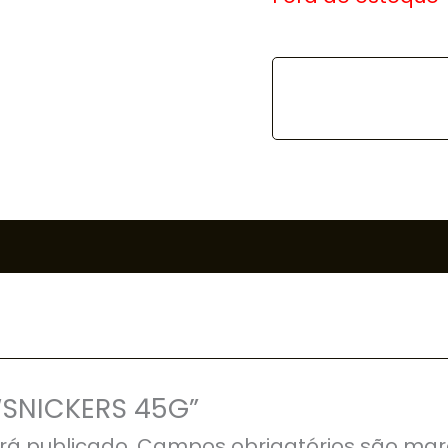
 “SNICKERS 45G”
rá publicado.
Campos obrigatórios são ma