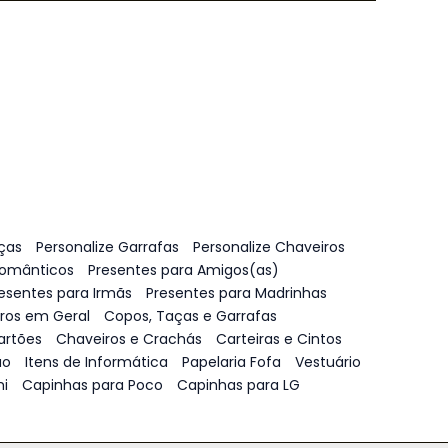
ças
Personalize Garrafas
Personalize Chaveiros
Românticos
Presentes para Amigos(as)
esentes para Irmãs
Presentes para Madrinhas
vros em Geral
Copos, Taças e Garrafas
artões
Chaveiros e Crachás
Carteiras e Cintos
ão
Itens de Informática
Papelaria Fofa
Vestuário
i
Capinhas para Poco
Capinhas para LG