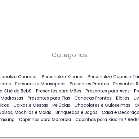
Categorias
sonalize Canecas
Personalize Xícaras
Personalize Copos e Ta
adros
Personalize Mousepads
Presentes Prontos
Presentes 
ra Chá de Bebê
Presentes para Mães
Presentes para Avós
Pr
 Madrastas
Presentes para Tias
Canecas Prontas
Bíblias
Li
icos
Caixas e Cestas
Pelúcias
Chocolates e Guloseimas
C
Bolsas, Mochilas e Malas
Brinquedos e Jogos
Casa e Decoraç
amsung
Capinhas para Motorola
Capinhas para Xiaomi / Redm