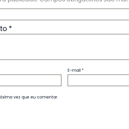
uto
*
E-mail
*
róxima vez que eu comentar.