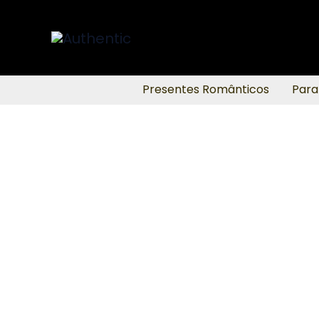
Ir
para
o
conteúdo
Presentes Românticos
Para