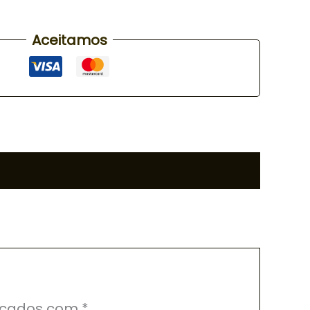
Aceitamos
rcados com
*