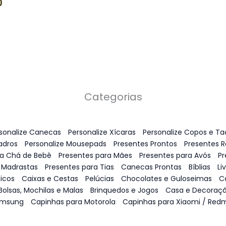
0
Categorias
sonalize Canecas
Personalize Xícaras
Personalize Copos e Ta
adros
Personalize Mousepads
Presentes Prontos
Presentes 
ra Chá de Bebê
Presentes para Mães
Presentes para Avós
Pr
 Madrastas
Presentes para Tias
Canecas Prontas
Bíblias
Li
icos
Caixas e Cestas
Pelúcias
Chocolates e Guloseimas
C
Bolsas, Mochilas e Malas
Brinquedos e Jogos
Casa e Decoraç
amsung
Capinhas para Motorola
Capinhas para Xiaomi / Redm