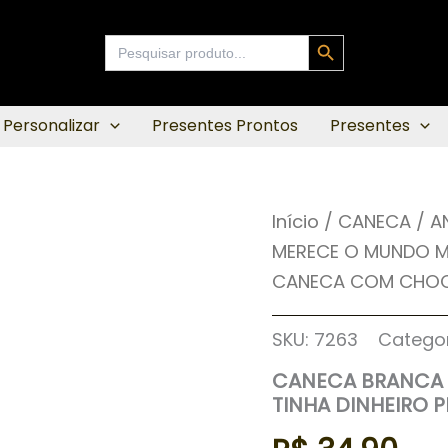
Search Button
Search
for:
 Personalizar
Presentes Prontos
Presentes
Início
/
CANECA
/
A
MERECE O MUNDO MA
CANECA COM CHO
SKU:
7263
Categor
CANECA BRANCA 
TINHA DINHEIRO