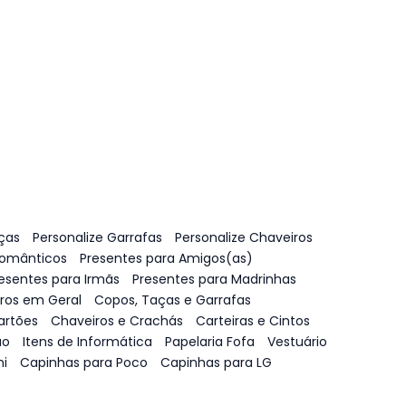
ças
Personalize Garrafas
Personalize Chaveiros
Românticos
Presentes para Amigos(as)
esentes para Irmãs
Presentes para Madrinhas
vros em Geral
Copos, Taças e Garrafas
artões
Chaveiros e Crachás
Carteiras e Cintos
ão
Itens de Informática
Papelaria Fofa
Vestuário
i
Capinhas para Poco
Capinhas para LG