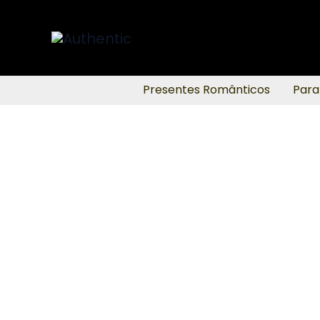
Ir
para
o
conteúdo
Presentes Românticos
Para