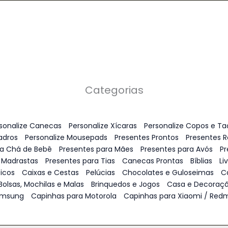
Categorias
sonalize Canecas
Personalize Xícaras
Personalize Copos e Ta
adros
Personalize Mousepads
Presentes Prontos
Presentes 
ra Chá de Bebê
Presentes para Mães
Presentes para Avós
Pr
 Madrastas
Presentes para Tias
Canecas Prontas
Bíblias
Li
icos
Caixas e Cestas
Pelúcias
Chocolates e Guloseimas
C
Bolsas, Mochilas e Malas
Brinquedos e Jogos
Casa e Decoraç
amsung
Capinhas para Motorola
Capinhas para Xiaomi / Redm