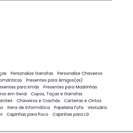
ças
Personalize Garrafas
Personalize Chaveiros
Românticos
Presentes para Amigos(as)
esentes para Irmãs
Presentes para Madrinhas
vros em Geral
Copos, Taças e Garrafas
artões
Chaveiros e Crachás
Carteiras e Cintos
ão
Itens de Informática
Papelaria Fofa
Vestuário
i
Capinhas para Poco
Capinhas para LG