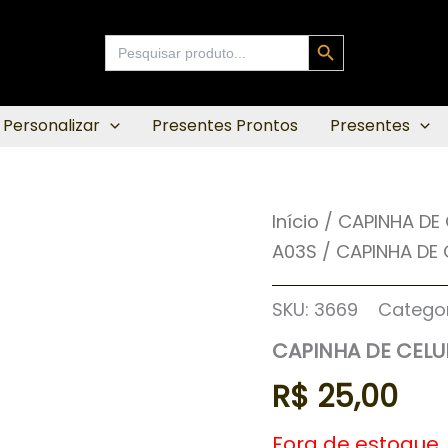
Search Button
Search
for:
 Personalizar
Presentes Prontos
Presentes
Início
/
CAPINHA DE
A03S
/ CAPINHA DE 
SKU:
3669
Categor
CAPINHA DE CELU
R$
25,00
Fora de estoque