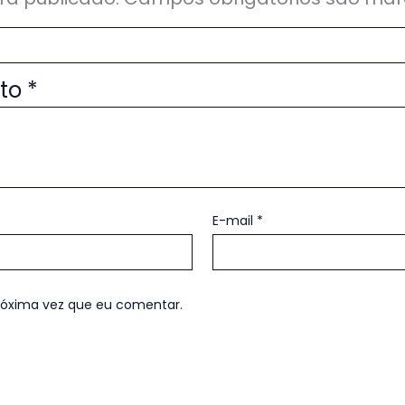
uto
*
E-mail
*
róxima vez que eu comentar.