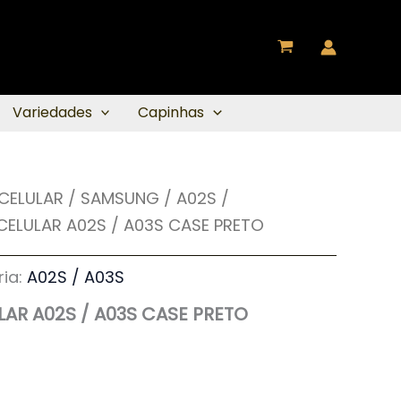
Variedades
Capinhas
 CELULAR
/
SAMSUNG
/
A02S /
CELULAR A02S / A03S CASE PRETO
ia:
A02S / A03S
LAR A02S / A03S CASE PRETO