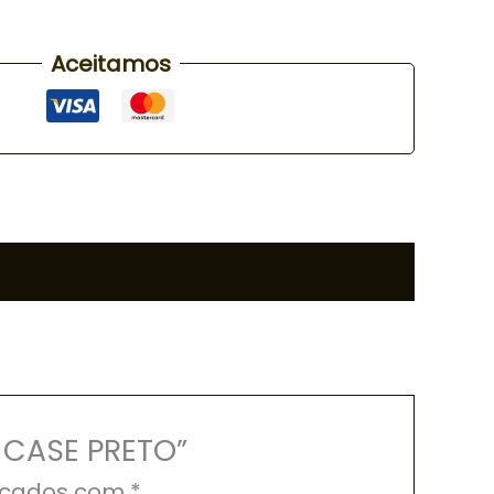
Aceitamos
S CASE PRETO”
rcados com
*