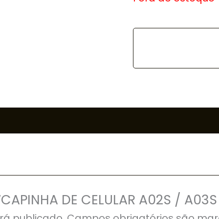
r “CAPINHA DE CELULAR A02S / A03
rá publicado.
Campos obrigatórios são ma