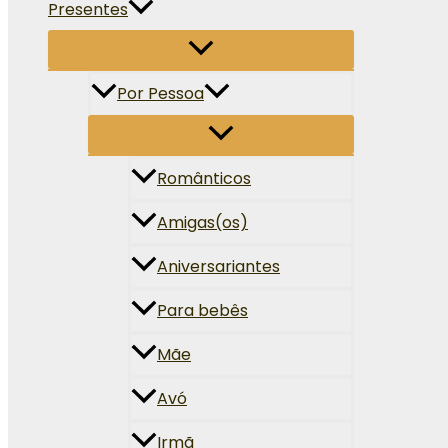
Presentes
Por Pessoa
Românticos
Amigas(os)
Aniversariantes
Para bebês
Mãe
Avó
Irmã