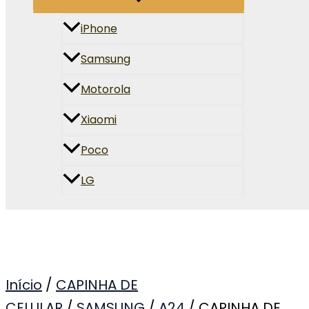
iPhone
Samsung
Motorola
Xiaomi
Poco
LG
Início
/
CAPINHA DE
CELULAR
/
SAMSUNG
/
A24
/ CAPINHA DE