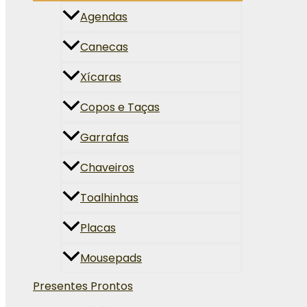
Agendas
Canecas
Xícaras
Copos e Taças
Garrafas
Chaveiros
Toalhinhas
Placas
Mousepads
Presentes Prontos