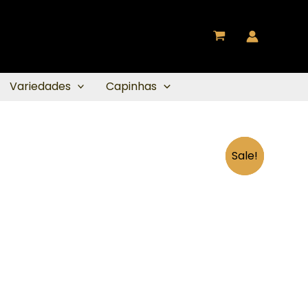
Variedades
Capinhas
Sale!
Sale!
Sale!