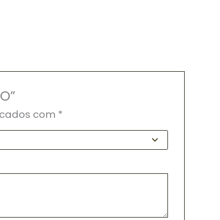
RO”
rcados com
*