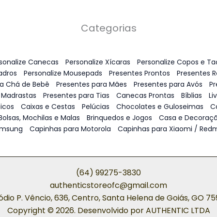
Categorias
sonalize Canecas
Personalize Xícaras
Personalize Copos e Ta
adros
Personalize Mousepads
Presentes Prontos
Presentes 
ra Chá de Bebê
Presentes para Mães
Presentes para Avós
Pr
 Madrastas
Presentes para Tias
Canecas Prontas
Bíblias
Li
icos
Caixas e Cestas
Pelúcias
Chocolates e Guloseimas
C
Bolsas, Mochilas e Malas
Brinquedos e Jogos
Casa e Decoraç
amsung
Capinhas para Motorola
Capinhas para Xiaomi / Redm
(64) 99275-3830
authenticstoreofc@gmail.com
ódio P. Vêncio, 636, Centro, Santa Helena de Goiás, GO 7
Copyright © 2026. Desenvolvido por AUTHENTIC LTDA