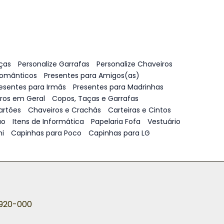
ças
Personalize Garrafas
Personalize Chaveiros
Românticos
Presentes para Amigos(as)
esentes para Irmãs
Presentes para Madrinhas
vros em Geral
Copos, Taças e Garrafas
artões
Chaveiros e Crachás
Carteiras e Cintos
ão
Itens de Informática
Papelaria Fofa
Vestuário
i
Capinhas para Poco
Capinhas para LG
5920-000