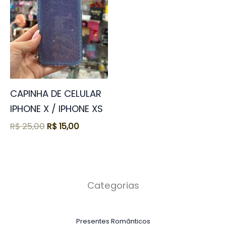
era:
é:
R$ 25,00.
R$ 15,00.
CAPINHA DE CELULAR
IPHONE X / IPHONE XS
R$
25,00
R$
15,00
Categorias
Presentes Românticos