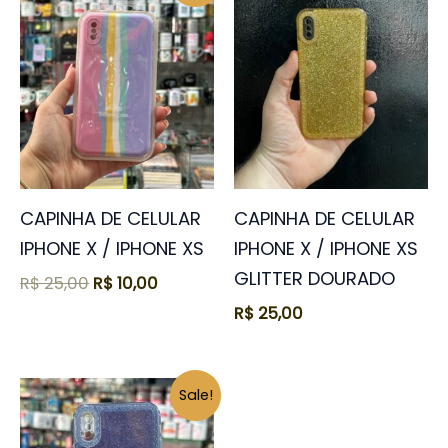
original
atual
era:
é:
R$ 25,00.
R$ 10,00.
CAPINHA DE CELULAR
CAPINHA DE CELULAR
IPHONE X / IPHONE XS
IPHONE X / IPHONE XS
GLITTER DOURADO
R$
25,00
R$
10,00
R$
25,00
O
O
Sale!
preço
preço
original
atual