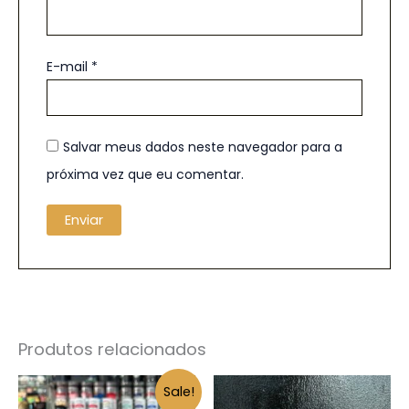
E-mail
*
Salvar meus dados neste navegador para a
próxima vez que eu comentar.
Produtos relacionados
O
O
Sale!
preço
preço