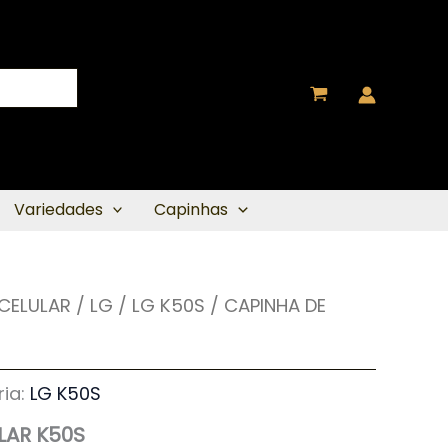
Variedades
Capinhas
 CELULAR
O
/
LG
/
LG K50S
/ CAPINHA DE
eço
preço
ia:
LG K50S
ginal
atual
LAR K50S