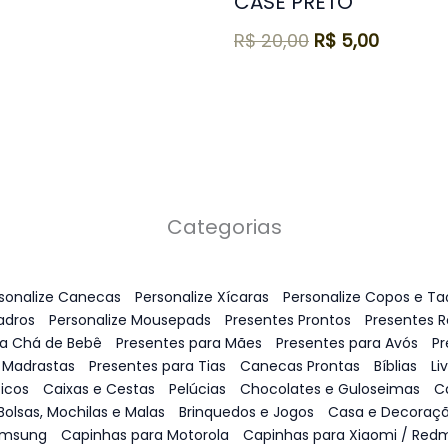
CASE PRETO
R$
20,00
R$
5,00
Categorias
sonalize Canecas
Personalize Xícaras
Personalize Copos e Ta
adros
Personalize Mousepads
Presentes Prontos
Presentes 
ra Chá de Bebê
Presentes para Mães
Presentes para Avós
Pr
 Madrastas
Presentes para Tias
Canecas Prontas
Bíblias
Li
icos
Caixas e Cestas
Pelúcias
Chocolates e Guloseimas
C
Bolsas, Mochilas e Malas
Brinquedos e Jogos
Casa e Decoraç
amsung
Capinhas para Motorola
Capinhas para Xiaomi / Redm