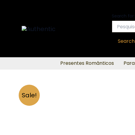
Ir
para
Search for:
o
conteúdo
Search
Presentes Românticos
Para
Sale!