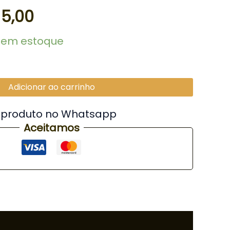
:
é:
5,00
20,00.
R$ 5,00.
1 em estoque
Adicionar ao carrinho
 produto no Whatsapp
Aceitamos