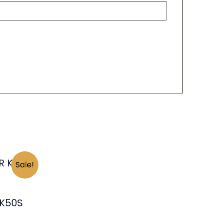
Sale!
 K50S