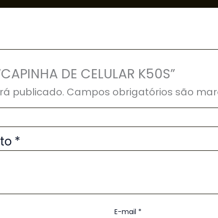
r “CAPINHA DE CELULAR K50S”
rá publicado.
Campos obrigatórios são ma
uto
*
E-mail
*