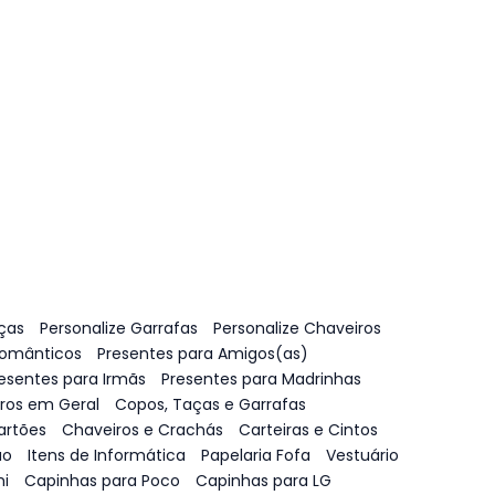
ças
Personalize Garrafas
Personalize Chaveiros
Românticos
Presentes para Amigos(as)
esentes para Irmãs
Presentes para Madrinhas
vros em Geral
Copos, Taças e Garrafas
artões
Chaveiros e Crachás
Carteiras e Cintos
ão
Itens de Informática
Papelaria Fofa
Vestuário
i
Capinhas para Poco
Capinhas para LG