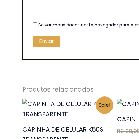
Salvar meus dados neste navegador para a p
Produtos relacionados
O
O
Sale!
preço
preço
original
atual
CAPINH
era:
é:
CAPINHA DE CELULAR K50S
R$ 20,00.
R$ 5,00.
R$
20,0