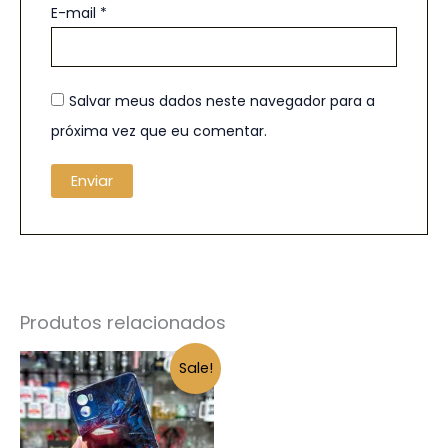
E-mail
*
Salvar meus dados neste navegador para a
próxima vez que eu comentar.
Produtos relacionados
O
O
Sale!
preço
preço
original
atual
era:
é:
R$ 25,00.
R$ 10,00.