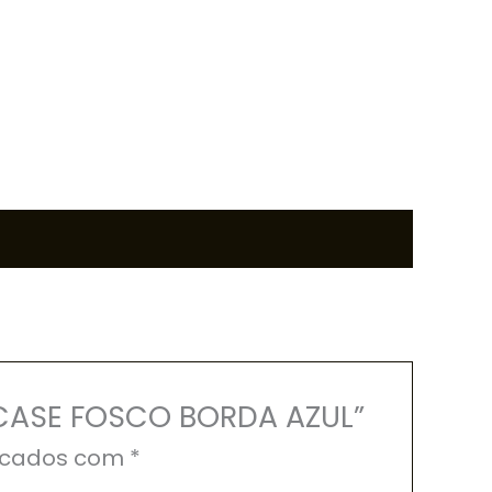
G CASE FOSCO BORDA AZUL”
rcados com
*