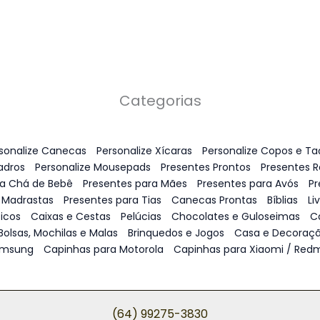
Categorias
sonalize Canecas
Personalize Xícaras
Personalize Copos e Ta
adros
Personalize Mousepads
Presentes Prontos
Presentes 
ra Chá de Bebê
Presentes para Mães
Presentes para Avós
Pr
 Madrastas
Presentes para Tias
Canecas Prontas
Bíblias
Li
icos
Caixas e Cestas
Pelúcias
Chocolates e Guloseimas
C
Bolsas, Mochilas e Malas
Brinquedos e Jogos
Casa e Decoraç
amsung
Capinhas para Motorola
Capinhas para Xiaomi / Redm
(64) 99275-3830