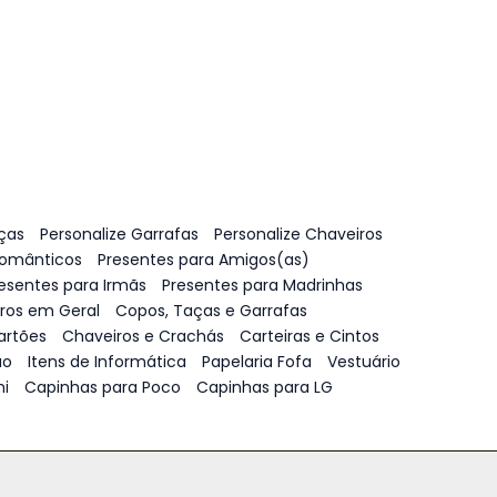
ças
Personalize Garrafas
Personalize Chaveiros
Românticos
Presentes para Amigos(as)
esentes para Irmãs
Presentes para Madrinhas
vros em Geral
Copos, Taças e Garrafas
artões
Chaveiros e Crachás
Carteiras e Cintos
ão
Itens de Informática
Papelaria Fofa
Vestuário
i
Capinhas para Poco
Capinhas para LG