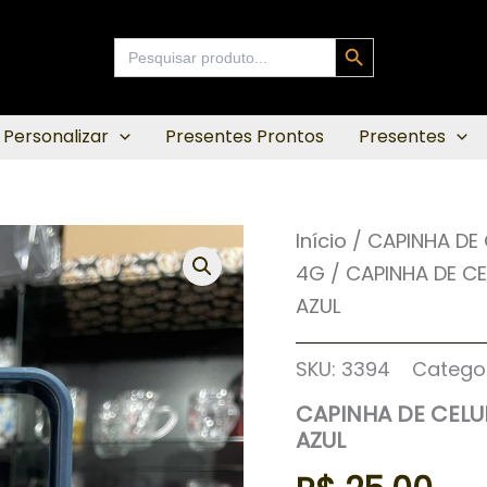
Search Button
Search
for:
 Personalizar
Presentes Prontos
Presentes
Início
/
CAPINHA DE
4G
/ CAPINHA DE C
AZUL
SKU:
3394
Catego
CAPINHA DE CELU
AZUL