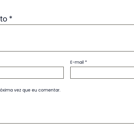
uto
*
E-mail
*
róxima vez que eu comentar.