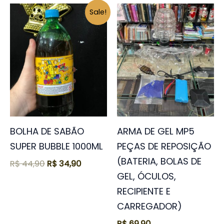
O
O
Sale!
preço
preço
original
atual
era:
é:
R$ 44,90.
R$ 34,90.
BOLHA DE SABÃO
ARMA DE GEL MP5
SUPER BUBBLE 1000ML
PEÇAS DE REPOSIÇÃO
(BATERIA, BOLAS DE
R$
44,90
R$
34,90
GEL, ÓCULOS,
RECIPIENTE E
CARREGADOR)
R$
69,90